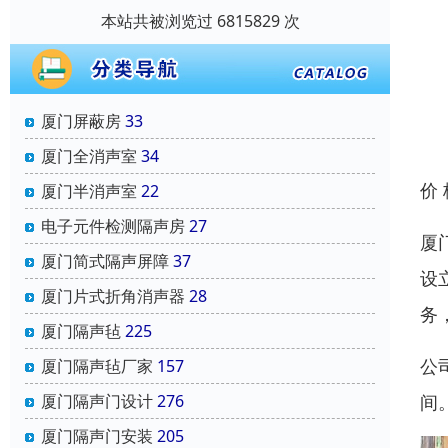
本站共被浏览过 6815829 次
厦门屏蔽房
33
厦门全消声室
34
价
厦门半消声室
22
电子元件检测隔声房
27
厦
厦门简式隔声屏障
37
设
厦门片式折角消声器
28
务
厦门隔声毡
225
公
厦门隔声毡厂家
157
间
厦门隔声门设计
276
厦门隔声门安装
205