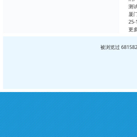
测
厦
25-
更
被浏览过 6815