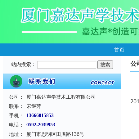
首页
公
站内搜索：
公司：
厦门嘉达声学技术工程有限公司
20
联系：
宋继萍
手机：
13666015853
电话：
0592-2039953
地址：
厦门市思明区田厝路136号