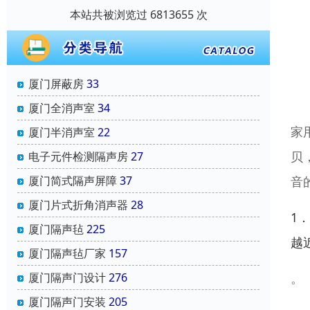
本站共被浏览过 6813655 次
厦门屏蔽房
33
厦门全消声室
34
家
厦门半消声室
22
贝
电子元件检测隔声房
27
音
厦门简式隔声屏障
37
厦门片式折角消声器
28
1
厦门隔声毡
225
越
厦门隔声毡厂家
157
。
厦门隔声门设计
276
厦门隔声门安装
205