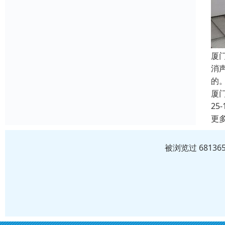
厦
消
的
厦
25-
更
被浏览过 6813