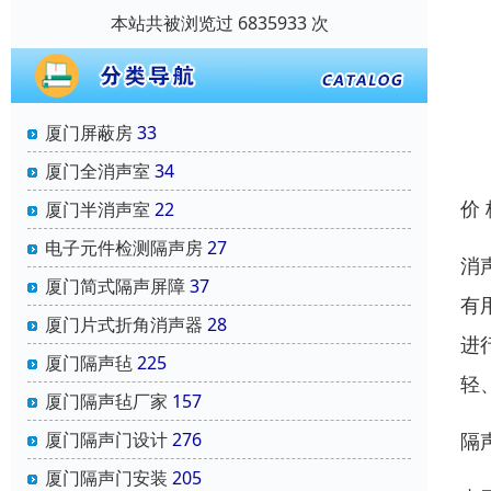
本站共被浏览过 6835933 次
厦门屏蔽房
33
厦门全消声室
34
价
厦门半消声室
22
电子元件检测隔声房
27
消
厦门简式隔声屏障
37
有
厦门片式折角消声器
28
进
厦门隔声毡
225
轻
厦门隔声毡厂家
157
隔
厦门隔声门设计
276
厦门隔声门安装
205