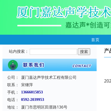
首页
产
站内搜索：
公司：
厦门嘉达声学技术工程有限公司
20
联系：
宋继萍
手机：
13666015853
电话：
0592-2039953
地址：
厦门市思明区田厝路136号