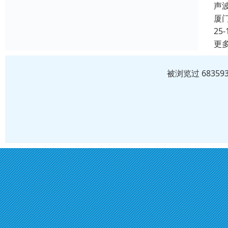
声
厦
25-
更
被浏览过 6835