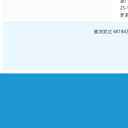
厦
25-
更
被浏览过 6818