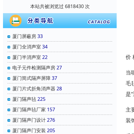
本站共被浏览过 6818430 次
厦门屏蔽房
33
厦门全消声室
34
价
厦门半消声室
22
电子元件检测隔声房
27
当
厦门简式隔声屏障
37
毛
厦门片式折角消声器
28
是
厦门隔声毡
225
主
厦门隔声毡厂家
157
装
厦门隔声门设计
276
厦门隔声门安装
205