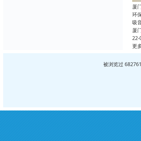
厦
环
吸
厦
22-
更
被浏览过 6827