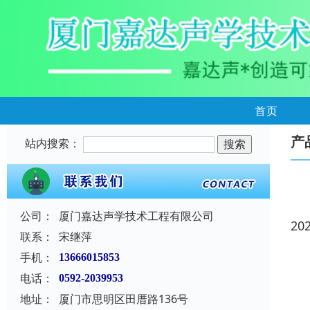
首页
产
站内搜索：
公司：
厦门嘉达声学技术工程有限公司
20
联系：
宋继萍
手机：
13666015853
电话：
0592-2039953
地址：
厦门市思明区田厝路136号