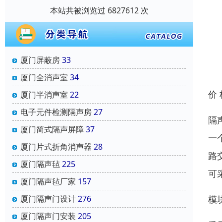
本站共被浏览过 6827612 次
厦门屏蔽房
33
厦门全消声室
34
价
厦门半消声室
22
电子元件检测隔声房
27
隔
厦门简式隔声屏障
37
一
厦门片式折角消声器
28
路
厦门隔声毡
225
可
厦门隔声毡厂家
157
模
厦门隔声门设计
276
厦门隔声门安装
205