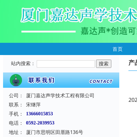
首页
产
站内搜索：
公司：
厦门嘉达声学技术工程有限公司
20
联系：
宋继萍
手机：
13666015853
电话：
0592-2039953
地址：
厦门市思明区田厝路136号