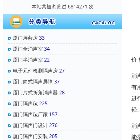
本站共被浏览过 6814271 次
厦门屏蔽房
33
厦门全消声室
34
价
厦门半消声室
22
电子元件检测隔声房
27
消
厦门简式隔声屏障
37
有
厦门片式折角消声器
28
进
厦门隔声毡
225
轻
厦门隔声毡厂家
157
消
厦门隔声门设计
276
厦门隔声门安装
205
能