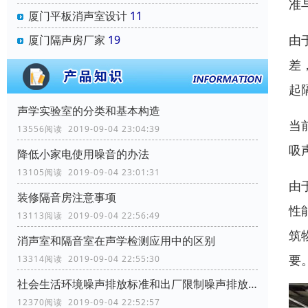
准
厦门平板消声室设计
11
由
厦门隔声房厂家
19
差
起
声学实验室的分类和基本构造
当
13556阅读 2019-09-04 23:04:39
吸
降低小家电使用噪音的办法
13105阅读 2019-09-04 23:01:31
由
装修隔音房注意事项
性
13113阅读 2019-09-04 22:56:49
筑
消声室和隔音室在声学检测应用中的区别
要
13314阅读 2019-09-04 22:55:30
社会生活环境噪声排放标准和出厂限制噪声排放标准
12370阅读 2019-09-04 22:52:57