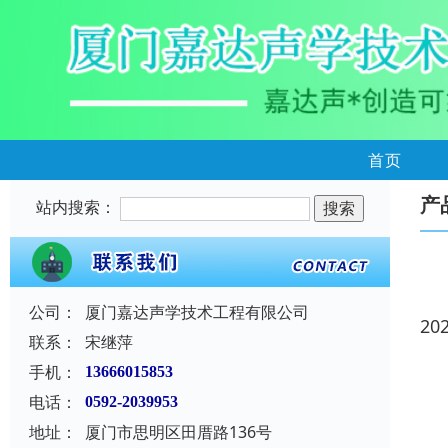
首页
产
站内搜索：
公司：
厦门嘉达声学技术工程有限公司
20
联系：
宋继萍
手机：
13666015853
电话：
0592-2039953
地址：
厦门市思明区田厝路136号