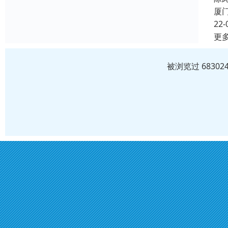
厦
22-
更
被浏览过 6830