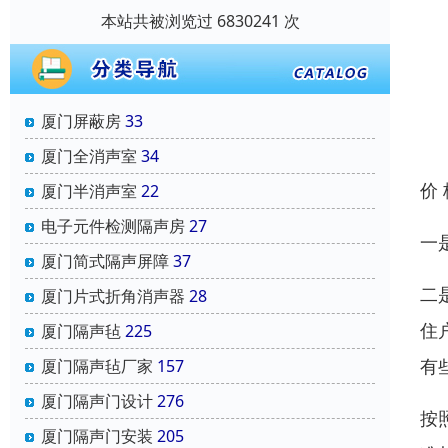
本站共被浏览过 6830241 次
厦门屏蔽房
33
厦门全消声室
34
价
厦门半消声室
22
电子元件检测隔声房
27
一
厦门简式隔声屏障
37
二
厦门片式折角消声器
28
住
厦门隔声毡
225
有
厦门隔声毡厂家
157
厦门隔声门设计
276
按
厦门隔声门安装
205