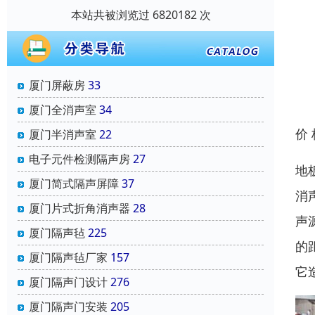
本站共被浏览过 6820182 次
厦门屏蔽房
33
厦门全消声室
34
价
厦门半消声室
22
电子元件检测隔声房
27
地
厦门简式隔声屏障
37
消
厦门片式折角消声器
28
声
厦门隔声毡
225
的
厦门隔声毡厂家
157
它
厦门隔声门设计
276
厦门隔声门安装
205