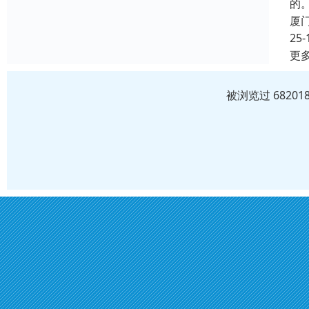
的
厦
25-
更
被浏览过 6820