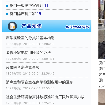
厦门平板消声室设计
11
厦门隔声房厂家
19
声学实验室的分类和基本构造
13533阅读 2019-09-04 23:04:39
降低小家电使用噪音的办法
13082阅读 2019-09-04 23:01:31
厦
装修隔音房注意事项
厦
13099阅读 2019-09-04 22:56:49
客
厦
消声室和隔音室在声学检测应用中的区别
25-
13299阅读 2019-09-04 22:55:30
社会生活环境噪声排放标准和出厂限制噪声排放标准
12353阅读 2019-09-04 22:52:57