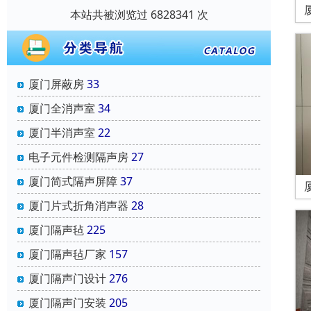
本站共被浏览过 6828341 次
厦门屏蔽房
33
厦门全消声室
34
厦门半消声室
22
电子元件检测隔声房
27
厦门简式隔声屏障
37
厦门片式折角消声器
28
厦门隔声毡
225
厦门隔声毡厂家
157
厦门隔声门设计
276
厦门隔声门安装
205